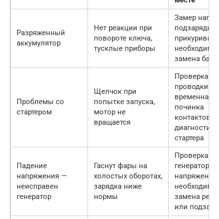
Замер напря
Нет реакции при
подзарядка/
Разряженный
повороте ключа,
прикуривани
аккумулятор
тусклые приборы
необходимо
замена бата
Проверка
проводки и 
Щелчок при
временная
Проблемы со
попытке запуска,
починка
стартером
мотор не
контактов,
вращается
диагностика
стартера
Проверка р
Падение
Гаснут фары на
генератора,
напряжения —
холостых оборотах,
напряжения,
неисправен
зарядка ниже
необходимо
генератор
нормы
замена регу
или подзаря