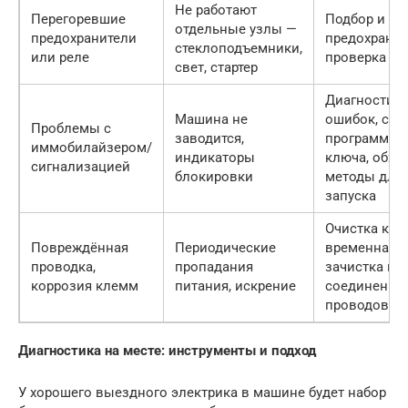
Не работают
Перегоревшие
Подбор и за
отдельные узлы —
предохранители
предохранит
стеклоподъемники,
или реле
проверка це
свет, стартер
Диагностик
Машина не
ошибок, сбр
Проблемы с
заводится,
программир
иммобилайзером/
индикаторы
ключа, обхо
сигнализацией
блокировки
методы для
запуска
Очистка кле
Повреждённая
Периодические
временная
проводка,
пропадания
зачистка и
коррозия клемм
питания, искрение
соединение
проводов
Диагностика на месте: инструменты и подход
У хорошего выездного электрика в машине будет набор