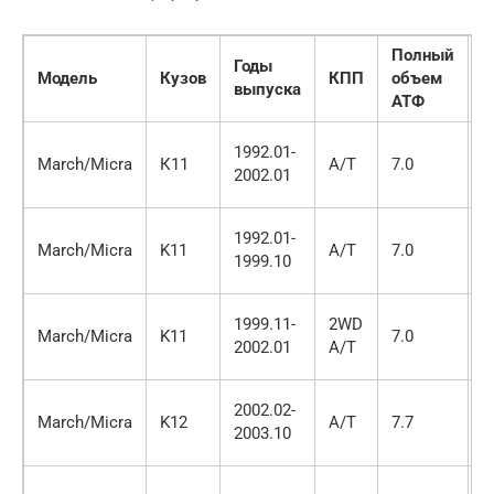
Полный
Годы
Т
Модель
Кузов
КПП
объем
выпуска
А
АТФ
M
1992.01-
March/Micra
К11
A/T
7.0
F
2002.01
D
M
1992.01-
March/Micra
K11
A/T
7.0
F
1999.10
D
M
1999.11-
2WD
March/Micra
K11
7.0
F
2002.01
A/T
D
M
2002.02-
March/Micra
K12
A/T
7.7
F
2003.10
J
M