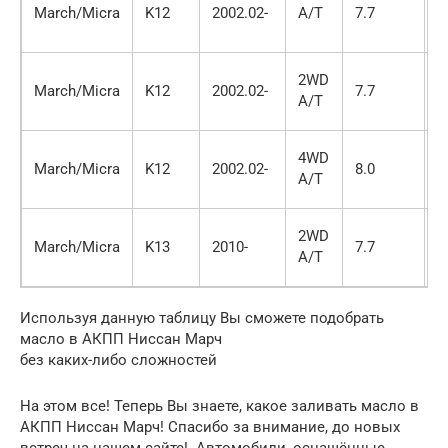
March/Micra
K12
2002.02-
A/T
7.7
F
J
M
2WD
March/Micra
K12
2002.02-
7.7
F
A/T
J
M
4WD
March/Micra
K12
2002.02-
8.0
F
A/T
J
M
2WD
March/Micra
K13
2010-
7.7
F
A/T
J
Используя данную таблицу Вы сможете подобрать
масло в АКПП Ниссан Марч
без каких-либо сложностей
На этом все! Теперь Вы знаете, какое заливать масло в
АКПП Ниссан Марч! Спасибо за внимание, до новых