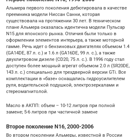
Альмера первого поколения дебютировала в качестве
преемника модели Ниссан Санни, которая
существовала на протяжении 30 лет. В техническом
плане Альмера оказалась идентична модели Пульсар
N15 для японского рынка. Отличия были только в
оформлении элементов интерьера, а также моторной
гамме. Речь идет о бензиновых двигателях объемом 1.4
(GA14DE, 87 л. с.) и 1.6 л (GA16DE, 99 л. с.), а также
двухлитровом дизеле (CD20, 75 л. с.). В 1996 году стал
доступен более мощный агрегат объемом 2.0 л (SR20DE,
143 л. с.) специально для трехдверной версии GTi. Все
комплектации в «базе» оснащались гидроусилителем
руля, водительской подушкой, электрозеркалами и
стереомагнитолой.
Масло в АКПП: объем – 10-12 литров при полной
замене; 5-6 литров при частичной замене
Второе поколение N16, 2000-2006
Во втором поколении Альмеры, известной в России