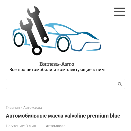
Перейти
к
контенту
Витязь-Авто
Все про автомобили и комплектующие к ним
Поиск:
Главная
»
Автомасла
Автомобильные мacлa valvoline premium blue
На чтение:
3 мин
Автомасла