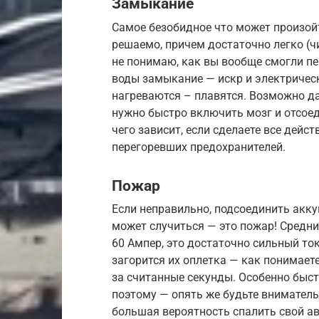
Замыкание
Самое безобидное что может произойти
решаемо, причем достаточно легко (чи
не понимаю, как вы вообще смогли п
воды замыкание — искр и электричес
нагреваются – плавятся. Возможно д
нужно быстро включить мозг и отсое
чего зависит, если сделаете все дейс
перегоревших предохранителей.
Пожар
Если неправильно, подсоединить акку
может случиться — это пожар! Средн
60 Ампер, это достаточно сильный то
загорится их оплетка — как понимаете
за считанные секунды. Особенно быст
поэтому — опять же будьте вниматель
большая вероятность спалить свой ав