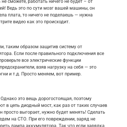
не сможете, работать ничего не будет – от
ей! Ведь это по сути мозг вашей машины, он
ела плата, то ничего не поделаешь — нужна
отрите видео как это происходит.
ли, таким образом защитив систему от
тора. Если после правильного подключения все
 проверьте все электрические функции
предохранители, взяв нагрузку на себя — это
гни и т.д. Просто меняем, вот пример.
 Однако это вещь дорогостоящая, поэтому
 в цепь диодный мост, как раз от таких случаев
он просто выгорает, нужно будет менять! Сделать
 едем на СТО. При его повреждении, заряд не
ореть лампа аккумулятора. Так что если зарядка