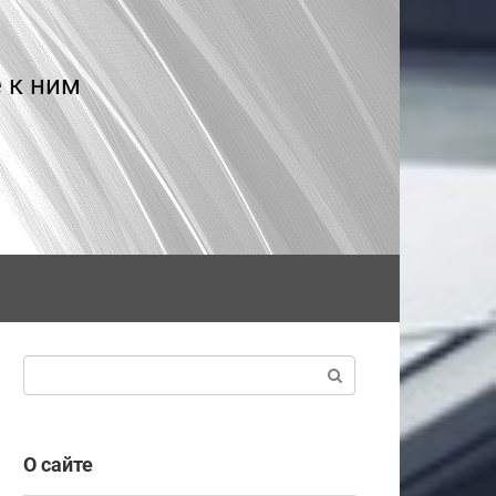
 к ним
Поиск:
О сайте