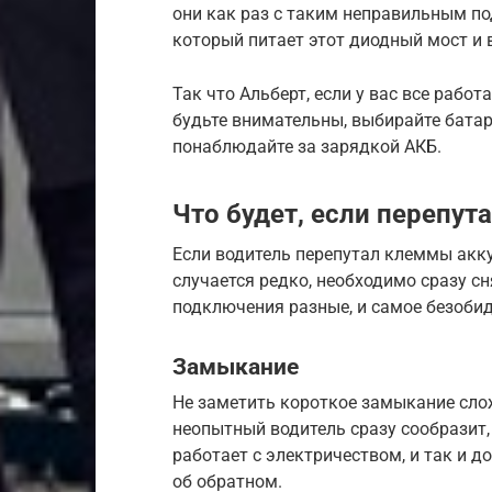
они как раз с таким неправильным по
который питает этот диодный мост и в
Так что Альберт, если у вас все работ
будьте внимательны, выбирайте батар
понаблюдайте за зарядкой АКБ.
Что будет, если перепу
Если водитель перепутал клеммы акку
случается редко, необходимо сразу с
подключения разные, и самое безобид
Замыкание
Не заметить короткое замыкание слож
неопытный водитель сразу сообразит, 
работает с электричеством, и так и 
об обратном.