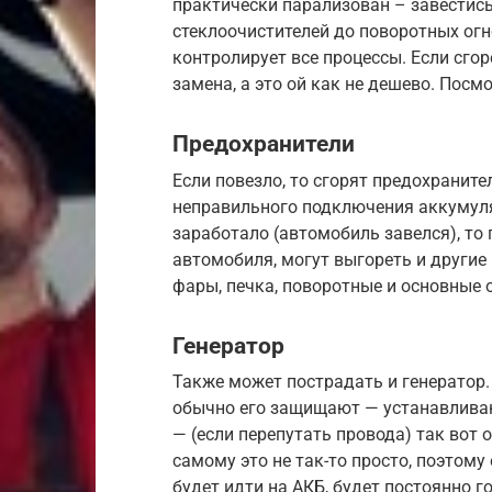
практически парализован – завестись 
стеклоочистителей до поворотных огн
контролирует все процессы. Если сгор
замена, а это ой как не дешево. Посм
Предохранители
Если повезло, то сгорят предохраните
неправильного подключения аккумуля
заработало (автомобиль завелся), то
автомобиля, могут выгореть и другие 
фары, печка, поворотные и основные о
Генератор
Также может пострадать и генератор.
обычно его защищают — устанавливают
— (если перепутать провода) так вот 
самому это не так-то просто, поэтому
будет идти на АКБ, будет постоянно г