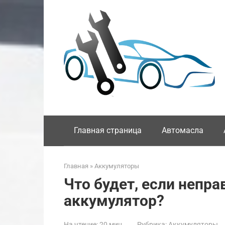
Перейти
к
контенту
Главная страница
Автомасла
Главная
»
Аккумуляторы
Что будет, если непр
аккумулятор?
На чтение:
20 мин
Рубрика:
Аккумуляторы