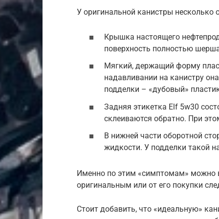
У оригинальной канистры несколько о
Крышка настоящего нефтепрод
поверхность полностью шерш
Мягкий, держащий форму пласт
надавливании на канистру он
подделки – «дубовый» пластик,
Задняя этикетка Elf 5w30 сост
склеиваются обратно. При этом
В нижней части оборотной сто
жидкости. У подделки такой на
Именно по этим «симптомам» можно в
оригинальным или от его покупки сле
Стоит добавить, что «идеальную» кан