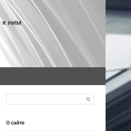
 к ним
Поиск:
О сайте