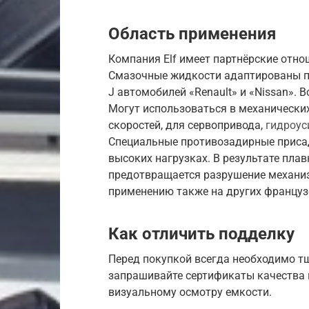
Область применения
Компания Elf имеет партнёрские отноше
Смазочные жидкости адаптированы п
J автомобилей «Renault» и «Nissan». 
Могут использоваться в механически
скоростей, для сервопривода,
гидроус
Специальные противозадирные приса
высоких нагрузках. В результате пла
предотвращается разрушение механиз
применению также на других французск
Как отличить подделку
Перед покупкой всегда необходимо т
запрашивайте сертификаты качества и
визуальному осмотру емкости.