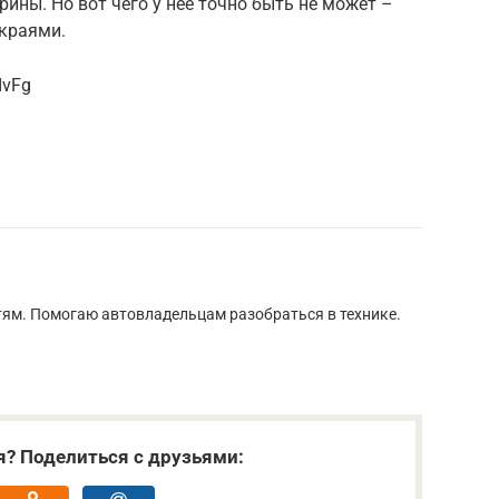
ины. Но вот чего у нее точно быть не может –
 краями.
IvFg
тям. Помогаю автовладельцам разобраться в технике.
я? Поделиться с друзьями: