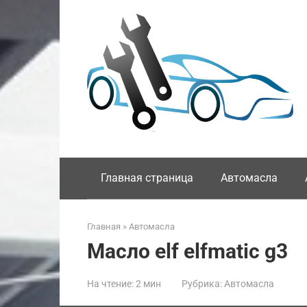
Перейти
к
контенту
Главная страница
Автомасла
Главная
»
Автомасла
Масло elf elfmatic g3
На чтение:
2 мин
Рубрика:
Автомасла