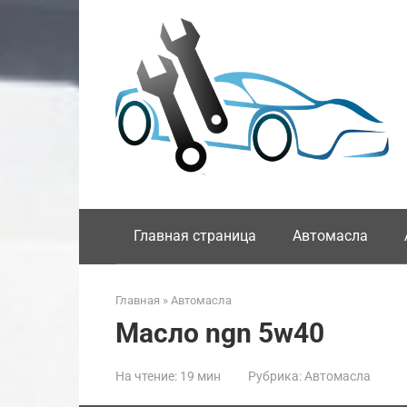
Перейти
к
контенту
Главная страница
Автомасла
Главная
»
Автомасла
Масло ngn 5w40
На чтение:
19 мин
Рубрика:
Автомасла