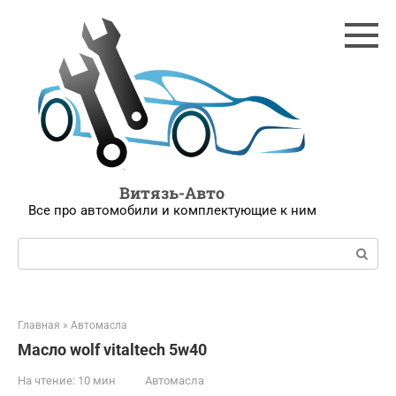
Перейти
к
контенту
Витязь-Авто
Все про автомобили и комплектующие к ним
Поиск:
Главная
»
Автомасла
Масло wolf vitaltech 5w40
На чтение:
10 мин
Автомасла