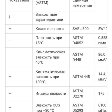
Показатель
Единица
(ASTM)
измерения
Вязкостные
1
характеристики
—
Класс вязкости
SAE J300
5W40
Плотность при
ASTM
0.858
—
15°C
D4052
г/мл
Кинематическая
ASTM
86.0
—
вязкость при
D445
мм²/с
40°C
Кинематическая
14.4
—
вязкость при
ASTM 445
мм²/с
100°C
ASTM
—
Индекс вязкости
175
D2270
Вязкость CCS
ASTM
6100
—
при −30 °C
D5293
мПа.с