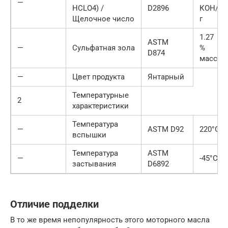
—
HCLO4) /
D2896
КОН/
Щелочное число
г
1.27
ASTM
—
Сульфатная зола
%
D874
масс
—
Цвет продукта
Янтарный
Температурные
2
характеристики
Температура
—
ASTM D92
220°С
вспышки
Температура
ASTM
—
-45°С
застывания
D6892
Отличие подделки
В то же время непопулярность этого моторного масла