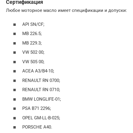
Сертификация
Любое моторное масло имеет спецификации и допуски:
API SN/CF;
MB 226.5;
MB 229.3;
VW 502 00;
VW 505 00;
ACEA A3/B4-10;
RENAULT RN 0700;
RENAULT RN 0710;
BMW LONGLIFE-01;
PSA B71 2296;
OPEL GM-LL-B-025;
PORSCHE A40.