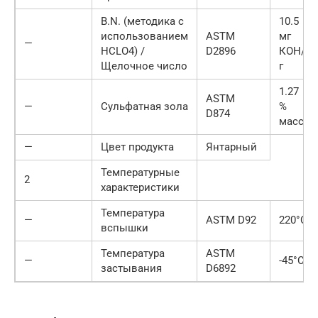
B.N. (методика с
10.5
использованием
ASTM
мг
—
HCLO4) /
D2896
КОН/
Щелочное число
г
1.27
ASTM
—
Сульфатная зола
%
D874
масс
—
Цвет продукта
Янтарный
Температурные
2
характеристики
Температура
—
ASTM D92
220°С
вспышки
Температура
ASTM
—
-45°С
застывания
D6892