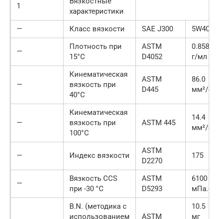
Вязкостные
1
характеристики
—
Класс вязкости
SAE J300
5W40
Плотность при
ASTM
0.858
—
15°C
D4052
г/мл
Кинематическая
ASTM
86.0
—
вязкость при
D445
мм²/с
40°C
Кинематическая
14.4
—
вязкость при
ASTM 445
мм²/с
100°C
ASTM
—
Индекс вязкости
175
D2270
Вязкость CCS
ASTM
6100
—
при -30 °C
D5293
мПа.с
B.N. (методика с
10.5
использованием
ASTM
мг