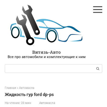
Перейти
к
контенту
Витязь-Авто
Все про автомобили и комплектующие к ним
Поиск:
Главная
»
Автомасла
Жидкость гур ford dp-ps
На чтение:
23 мин
Автомасла