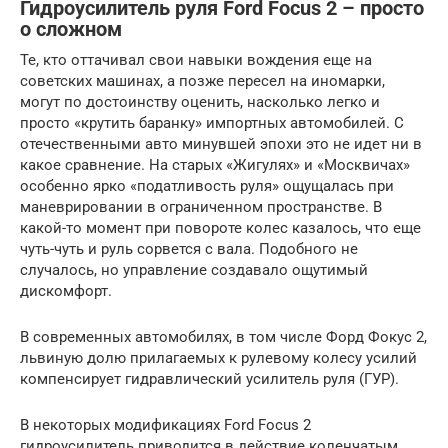
Гидроусилитель руля Ford Focus 2 – просто
о сложном
Те, кто оттачивал свои навыки вождения еще на
советских машинах, а позже пересел на иномарки,
могут по достоинству оценить, насколько легко и
просто «крутить баранку» импортных автомобилей. С
отечественными авто минувшей эпохи это не идет ни в
какое сравнение. На старых «Жигулях» и «Москвичах»
особенно ярко «податливость руля» ощущалась при
маневрировании в ограниченном пространстве. В
какой-то момент при повороте колес казалось, что еще
чуть-чуть и руль сорвется с вала. Подобного не
случалось, но управление создавало ощутимый
дискомфорт.
В современных автомобилях, в том числе Форд Фокус 2,
львиную долю прилагаемых к рулевому колесу усилий
компенсирует гидравлический усилитель руля (ГУР).
В некоторых модификациях Ford Focus 2
гидроусилитель приводится в действие коленчатым