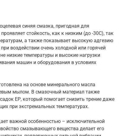
гоцелевая синяя смазка, пригодная для
проявляет стойкость, как к низким (до -30С), так
пературам, а также показывает высокую адгезию
 при воздействии очень холодной или горячей
не низкие температуры и высокие нагрузки
ивания машин и оборудования в условиях
зготовлена на основе минерального масла
иевым мылом. В смазочный материал также
садок ЕР, который помогает снизить трение даже
щих при экстремальных температурах.
дает важной особенностью – исключительной
свойство смазывающего вещества делает его
шипниках, подверженных сильной вибрации