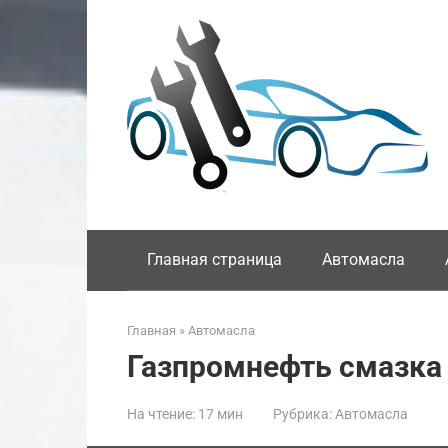
Перейти
к
контенту
Главная страница
Автомасла
Главная
»
Автомасла
Газпромнефть смазка
На чтение:
17 мин
Рубрика:
Автомасла