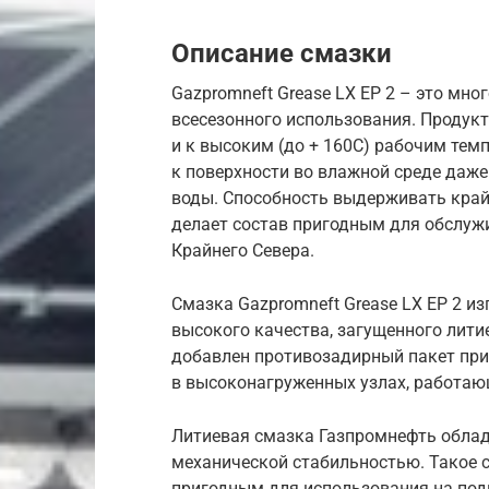
Описание смазки
Gazpromneft Grease LX EP 2 – это мно
всесезонного использования. Продукт 
и к высоким (до + 160С) рабочим тем
к поверхности во влажной среде даже
воды. Способность выдерживать край
делает состав пригодным для обслуж
Крайнего Севера.
Смазка Gazpromneft Grease LX EP 2 и
высокого качества, загущенного лит
добавлен противозадирный пакет при
в высоконагруженных узлах, работаю
Литиевая смазка Газпромнефть обла
механической стабильностью. Такое 
пригодным для использования на под