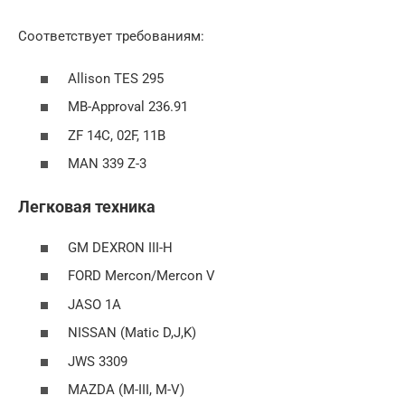
Соответствует требованиям:
Allison TES 295
MB-Approval 236.91
ZF 14C, 02F, 11B
MAN 339 Z-3
Легковая техника
GM DEXRON III-H
FORD Mercon/Mercon V
JASO 1A
NISSAN (Matic D,J,K)
JWS 3309
MAZDA (M-III, M-V)