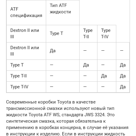
Тип ATF
ATF
жидкости
спецификация
Dextron II или
Type
Type
Type T
III
T-II
T-IV
Dextron II или
Да
—
—
—
III
Type T
—
Да
—
Да
Type T-II
—
—
Да
Да
Type T-IV
—
—
—
Да
Современные коробки Toyota в качестве
трансмиссионной смазки используют новый тип
жидкости Toyota ATF WS, стандарта JWS 3324. Это
синтетическая смазка, которая обязательна к
применению в коробках концерна, в случае её указания
в инструкции к изделию. Если в инструкции жидкость