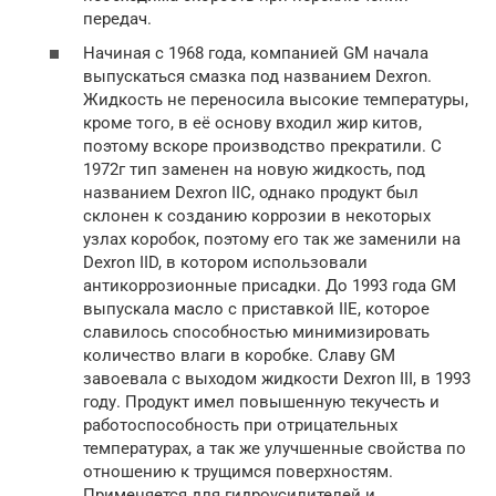
передач.
Начиная с 1968 года, компанией GM начала
выпускаться смазка под названием Dexron.
Жидкость не переносила высокие температуры,
кроме того, в её основу входил жир китов,
поэтому вскоре производство прекратили. С
1972г тип заменен на новую жидкость, под
названием Dexron IIC, однако продукт был
склонен к созданию коррозии в некоторых
узлах коробок, поэтому его так же заменили на
Dexron IID, в котором использовали
антикоррозионные присадки. До 1993 года GM
выпускала масло с приставкой IIE, которое
славилось способностью минимизировать
количество влаги в коробке. Славу GM
завоевала с выходом жидкости Dexron III, в 1993
году. Продукт имел повышенную текучесть и
работоспособность при отрицательных
температурах, а так же улучшенные свойства по
отношению к трущимся поверхностям.
Применяется для гидроусилителей и