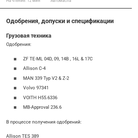
На чтение:
12 мин
Автомасла
Одобрения, допуски и спецификации
Грузовая техника
Одобрения:
ZF TE-ML 04D, 09, 14B , 16L & 17C
Allison C-4
MAN 339 Typ V2 & Z-2
Volvo 97341
VOITH H55.6336
MB-Approval 236.6
В процессе получения одобрений:
Allison TES 389