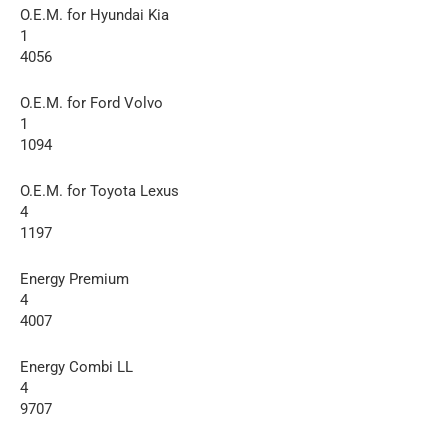
O.E.M. for Hyundai Kia
1
4056
O.E.M. for Ford Volvo
1
1094
O.E.M. for Toyota Lexus
4
1197
Energy Premium
4
4007
Energy Combi LL
4
9707