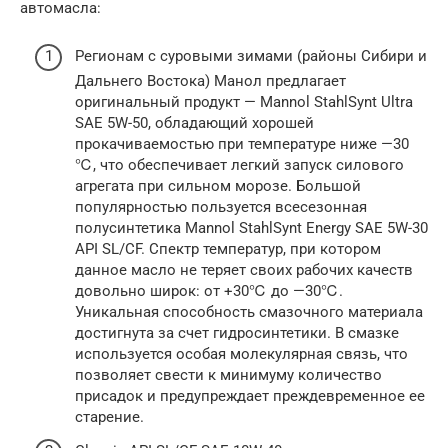
автомасла:
Регионам с суровыми зимами (районы Сибири и
Дальнего Востока) Манол предлагает
оригинальный продукт — Mannol StahlSynt Ultra
SAE 5W-50, обладающий хорошей
прокачиваемостью при температуре ниже —30
℃, что обеспечивает легкий запуск силового
агрегата при сильном морозе. Большой
популярностью пользуется всесезонная
полусинтетика Mannol StahlSynt Energy SAE 5W-30
API SL/CF. Спектр температур, при котором
данное масло не теряет своих рабочих качеств
довольно широк: от +30℃ до —30℃.
Уникальная способность смазочного материала
достигнута за счет гидросинтетики. В смазке
используется особая молекулярная связь, что
позволяет свести к минимуму количество
присадок и предупреждает преждевременное ее
старение.