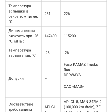
Температура
вспышки в
231
226
открытом тигле,
°С
Динамическая
вязкость при -26
147400
115200
°С, мПа·с
Температура
-28
-26
застывания, °С
Fuso KAMAZ Trucks
Rus
DERWAYS
Допуски
–
ОАО «МАЗ»
API GL-5, MAN 342M-2
Соответствие
API GL-
(160,000 km drain), ZF
требованиям