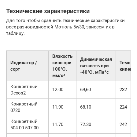
Технические характеристики
Для того чтобы сравнить технические характеристики
всех разновидностей Мотюль 5w30, занесем их в
таблицу.
Вязкость
Динамическая
Индикатор /
кино при
Темпер
вязкость при
сорт
100℃,
кипени
-40℃, мПа*с
мм/с²
Конкретный
12.00
69,60
232
Dexos2
Конкретный
11.90
68.10
224
0720
Конкретный
11.70
72.30
242
504 00 507 00