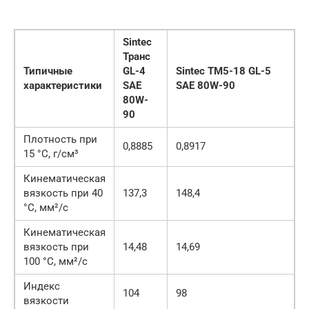
Sintec
Транс
Типичные
GL-4
Sintec TM5-18 GL-5
характеристики
SAE
SAE 80W-90
80W-
90
Плотность при
0,8885
0,8917
15 °С, г/см³
Кинематическая
вязкость при 40
137,3
148,4
°С, мм²/с
Кинематическая
вязкость при
14,48
14,69
100 °С, мм²/с
Индекс
104
98
вязкости