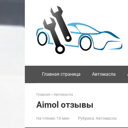
Перейти
к
контенту
Главная страница
Автомасла
Главная
»
Автомасла
Aimol отзывы
На чтение:
16 мин
Рубрика:
Автомасла