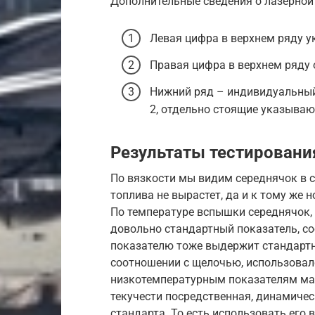
Дополнительные сведения о лазерной
Левая цифра в верхнем ряду у
Правая цифра в верхнем ряду 
Нижний ряд – индивидуальный
2, отдельно стоящие указывают
Результаты тестировани
По вязкости мы видим середнячок в св
топлива не вырастет, да и к тому же 
По температуре вспышки середнячок,
довольно стандартный показатель, со
показателю тоже выдержит стандартн
соотношении с щелочью, использовал
низкотемпературным показателям мас
текучести посредственная, динамичес
стандарта. То есть использовать его 