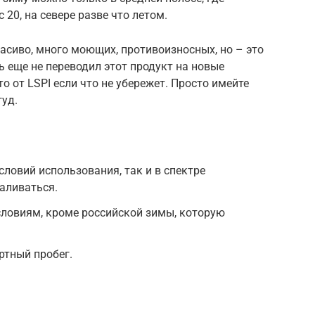
 20, на севере разве что летом.
расиво, много моющих, противоизносных, но – это
ь еще не переводил этот продукт на новые
то от LSPI если что не убережет. Просто имейте
гуд.
словий использования, так и в спектре
заливаться.
словиям, кроме российской зимы, которую
ртный пробег.