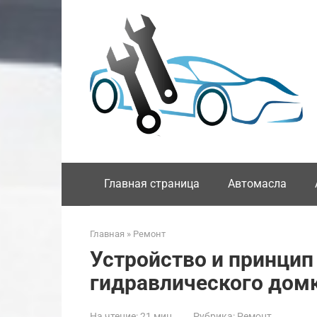
Перейти
к
контенту
Главная страница
Автомасла
Главная
»
Ремонт
Устройство и принцип
гидравлического дом
На чтение:
21 мин
Рубрика:
Ремонт