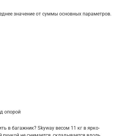
реднее значение от суммы основных параметров.
од опорой
ь в багажник? Skyway весом 11 кг в ярко-
й ручкой не снимается, складывается вдоль.