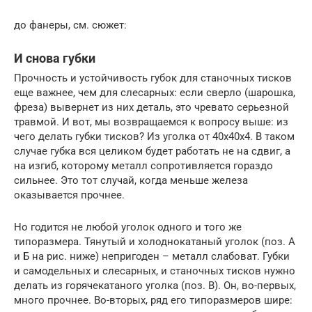
до фанеры, см. сюжет:
И снова губки
Прочность и устойчивость губок для станочных тисков
еще важнее, чем для слесарных: если сверло (шарошка,
фреза) вывернет из них деталь, это чревато серьезной
травмой. И вот, мы возвращаемся к вопросу выше: из
чего делать губки тисков? Из уголка от 40х40х4. В таком
случае губка вся целиком будет работать не на сдвиг, а
на изгиб, которому металл сопротивляется гораздо
сильнее. Это тот случай, когда меньше железа
оказывается прочнее.
Но годится не любой уголок одного и того же
типоразмера. Тянутый и холоднокатаный уголок (поз. А
и Б на рис. ниже) непригоден – металл слабоват. Губки
и самодельных и слесарных, и станочных тисков нужно
делать из горячекатаного уголка (поз. В). Он, во-первых,
много прочнее. Во-вторых, ряд его типоразмеров шире: