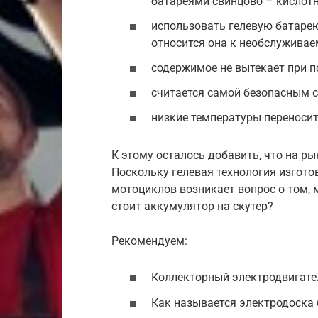
батареями свинцово – кислот
использовать гелевую батарею
относится она к необслуживае
содержимое не вытекает при п
считается самой безопасным с
низкие температуры переносит
К этому осталось добавить, что на р
Поскольку гелевая технология изготов
мотоциклов возникает вопрос о том, 
стоит аккумулятор на скутер?
Рекомендуем:
Коллекторный электродвигате
Как называется электродоска 