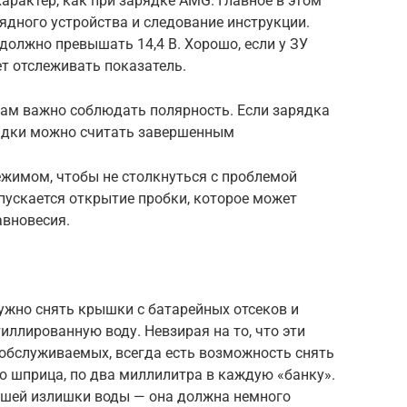
арактер, как при зарядке AMG. Главное в этом
ядного устройства и следование инструкции.
должно превышать 14,4 В. Хорошо, если у ЗУ
ет отслеживать показатель.
ам важно соблюдать полярность. Если зарядка
арядки можно считать завершенным
ежимом, чтобы не столкнуться с проблемой
пускается открытие пробки, которое может
авновесия.
ужно снять крышки с батарейных отсеков и
иллированную воду. Невзирая на то, что эти
еобслуживаемых, всегда есть возможность снять
ю шприца, по два миллилитра в каждую «банку».
рушей излишки воды — она должна немного