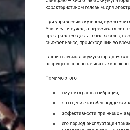
Свинцово – кислотные аккумуляторы 
характеристикам гелевым, для электр
При управлении скутером, нужно учиты
Учитывать нужно, а переживать нет, 
пространство достаточно хорошо, по
снижает износ, происходящий во врем
Такой гелевый аккумулятор допускае
запрещено переворачивать «вверх но
Помимо этого:
ему не страшна вибрация;
он в цепи способен поддержива
эффективности при низком за
его период эксплуатации такж