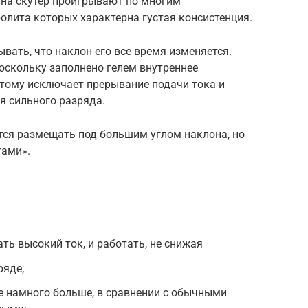
на скутер проигрывают по многим
олита которых характерна густая консистенция.
вать, что наклон его все время изменяется.
поскольку заполнено гелем внутреннее
этому исключает прерывание подачи тока и
я сильного разряда.
тся размещать под большим углом наклона, но
гами».
ть высокий ток, и работать, не снижая
ряде;
е намного больше, в сравнении с обычными