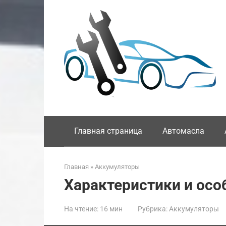
Перейти
к
контенту
Главная страница
Автомасла
Главная
»
Аккумуляторы
Характеристики и особ
На чтение:
16 мин
Рубрика:
Аккумуляторы