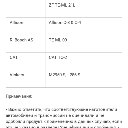
ZF TE-ML 21L
Allison
Allison C-3 & C-4
R. Bosch AS
TE-ML 09
CAT
CAT TO-2
Vickers
M2950-S, I-286-S
Примечания:
• Важно отметить, что соответствующие изготовители
автомобилей и трансмиссий не оценивали и не
одобряли продукт к применению в данных случаях, если
это не указано в разделе Спецификации и одобрения. •