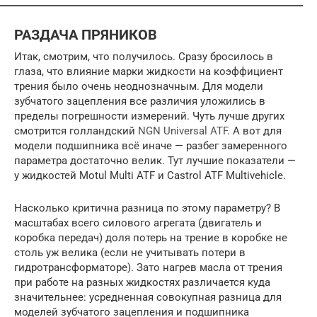
РАЗДАЧА ПРЯНИКОВ
Итак, смотрим, что получилось. Сразу бросилось в
глаза, что влияние марки жидкости на коэффициент
трения было очень неоднозначным. Для модели
зубчатого зацепления все различия уложились в
пределы погрешности измерений. Чуть лучше других
смотрится голландский
NGN Universal ATF
. А вот для
модели подшипника всё иначе — разбег замеренного
параметра достаточно велик. Тут лучшие показатели —
у жидкостей Motul Multi ATF и Castrol ATF Multivehicle.
Насколько критична разница по этому параметру? В
масштабах всего силового агрегата (двигатель и
коробка передач) доля потерь на трение в коробке не
столь уж велика (если не учитывать потери в
гидротрансформаторе). Зато нагрев масла от трения
при работе на разных жидкостях различается куда
значительнее: усредненная совокупная разница для
моделей зубчатого зацепления и подшипника