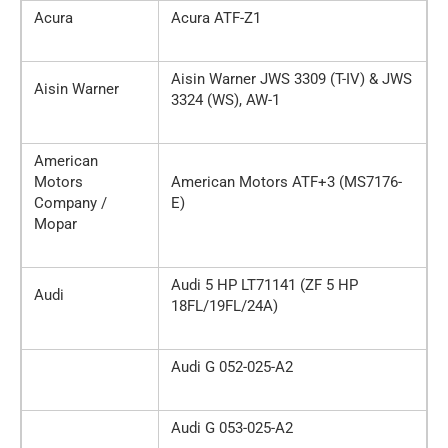
Acura
Acura ATF-Z1
Aisin Warner JWS 3309 (T-IV) & JWS
Aisin Warner
3324 (WS), AW-1
American
Motors
American Motors ATF+3 (MS7176-
Company /
E)
Mopar
Audi 5 HP LT71141 (ZF 5 HP
Audi
18FL/19FL/24A)
Audi G 052-025-A2
Audi G 053-025-A2