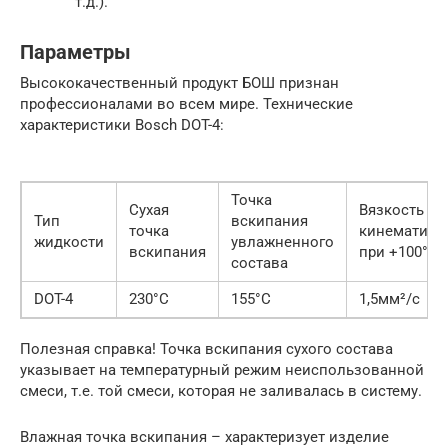
т.д.).
Параметры
Высококачественный продукт БОШ признан
профессионалами во всем мире. Технические
характеристики Bosch DOT-4:
Точка
Сухая
Вязкость
Тип
вскипания
точка
кинематиче
жидкости
увлажненного
вскипания
при +100°С
состава
DOT-4
230°C
155°C
1,5мм²/с
Полезная справка! Точка вскипания сухого состава
указывает на температурный режим неиспользованной
смеси, т.е. той смеси, которая не заливалась в систему.
Влажная точка вскипания – характеризует изделие