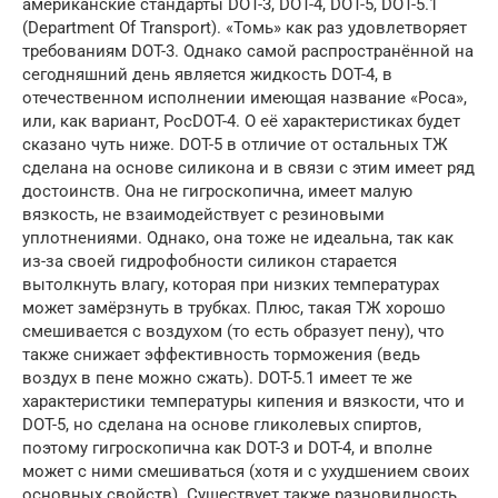
американские стандарты DOT-3, DOT-4, DOT-5, DOT-5.1
(Department Of Transport). «Томь» как раз удовлетворяет
требованиям DOT-3. Однако самой распространённой на
сегодняшний день является жидкость DOT-4, в
отечественном исполнении имеющая название «Роса»,
или, как вариант, РосDOT-4. О её характеристиках будет
сказано чуть ниже. DOT-5 в отличие от остальных ТЖ
сделана на основе силикона и в связи с этим имеет ряд
достоинств. Она не гигроскопична, имеет малую
вязкость, не взаимодействует с резиновыми
уплотнениями. Однако, она тоже не идеальна, так как
из-за своей гидрофобности силикон старается
вытолкнуть влагу, которая при низких температурах
может замёрзнуть в трубках. Плюс, такая ТЖ хорошо
смешивается с воздухом (то есть образует пену), что
также снижает эффективность торможения (ведь
воздух в пене можно сжать). DOT-5.1 имеет те же
характеристики температуры кипения и вязкости, что и
DOT-5, но сделана на основе гликолевых спиртов,
поэтому гигроскопична как DOT-3 и DOT-4, и вполне
может с ними смешиваться (хотя и с ухудшением своих
основных свойств). Существует также разновидность