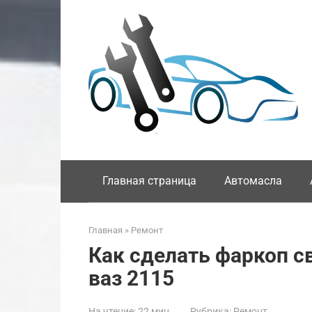
Перейти
к
контенту
Главная страница
Автомасла
Главная
»
Ремонт
Как сделать фаркоп с
ваз 2115
На чтение:
22 мин
Рубрика:
Ремонт