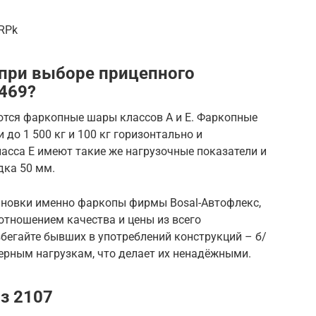
NRPk
 при выборе прицепного
 469?
ются фаркопные шары классов А и Е. Фаркопные
до 1 500 кг и 100 кг горизонтально и
асса Е имеют такие же нагрузочные показатели и
дка 50 мм.
ановки именно фаркопы фирмы Bosal-Автофлекс,
отношением качества и цены из всего
бегайте бывших в употреблений конструкций – б/
ерным нагрузкам, что делает их ненадёжными.
з 2107